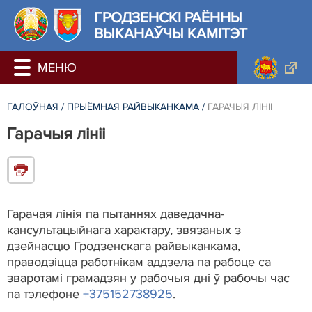
ГРОДЗЕНСКI РАЁННЫ
ВЫКАНАЎЧЫ КАМІТЭТ
ГАЛОЎНАЯ
/
ПРЫЁМНАЯ РАЙВЫКАНКАМА
/
ГАРАЧЫЯ ЛІНІІ
Гарачыя лініі
Гарачая лінія па пытаннях даведачна-
кансультацыйнага характару, звязаных з
дзейнасцю Гродзенскага райвыканкама,
праводзіцца работнікам аддзела па рабоце са
зваротамі грамадзян у рабочыя дні ў рабочы час
па тэлефоне
+375152738925
.