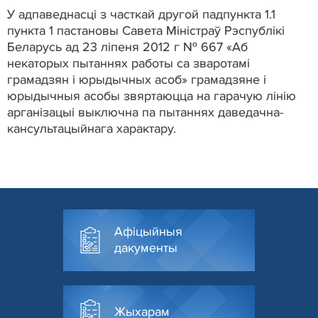
У адпаведнасці з часткай другой падпункта 1.1
пункта 1 пастановы Савета Міністраў Рэспублікі
Беларусь ад 23 ліпеня 2012 г № 667 «Аб
некаторых пытаннях работы са зваротамі
грамадзян і юрыдычных асоб» грамадзяне і
юрыдычныя асобы звяртаюцца на гарачую лінію
арганізацыі выключна па пытаннях даведачна-
кансультацыйнага характару.
Афіцыйныя
дакументы
Жыхарам