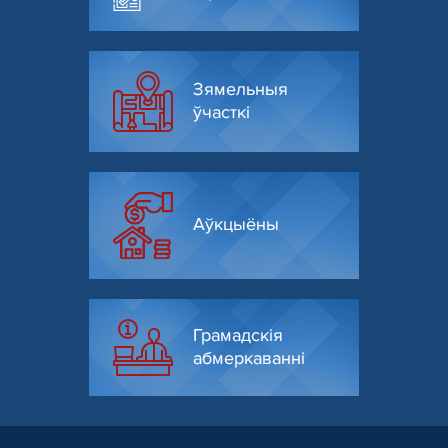
Зямельныя
ўчасткі
Аўкцыёны
Грамадскія
абмеркаванні