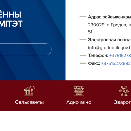
АЁННЫ
Адрас райвыканкам
МІТЭТ
230029, г. Гродна, в
51
Электронная пошта
info@grodnorik.gov.
Тэлефон
:
+3751527
Факс:
+37515273892
Сельсаветы
Адно акно
Зваро