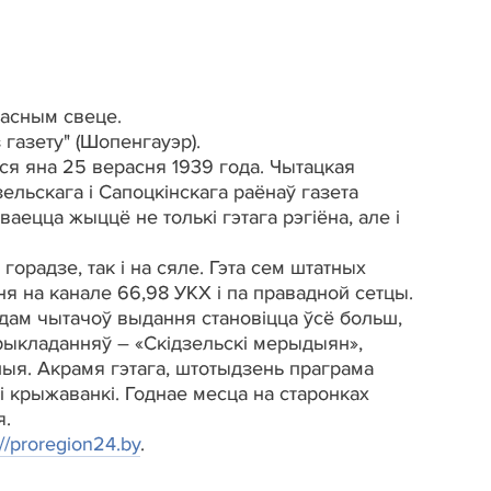
часным свеце.
з газету" (Шопенгауэр).
ся яна 25 верасня 1939 года. Чытацкая
ельскага і Сапоцкінскага раёнаў газета
аецца жыццё не толькі гэтага рэгіёна, але і
орадзе, так і на сяле. Гэта сем штатных
ня на канале 66,98 УКХ і па правадной сетцы.
одам чытачоў выдання становіцца ўсё больш,
 прыкладанняў – «Скідзельскі мерыдыян»,
шыя. Акрамя гэтага, штотыдзень праграма
 і крыжаванкі. Годнае месца на старонках
я.
://proregion24.by
.