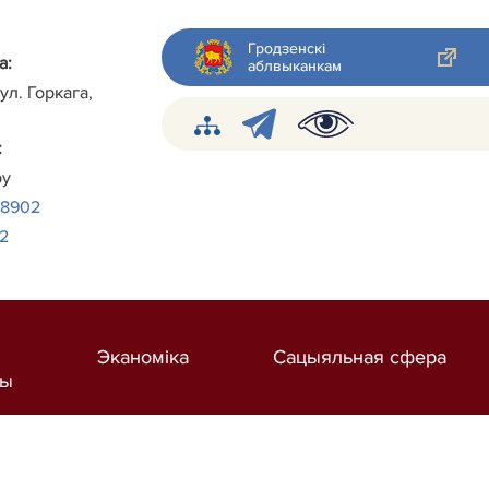
Гродзенскі
а:
аблвыканкам
ул. Горкага,
:
by
38902
2
Эканоміка
Сацыяльная сфера
ты