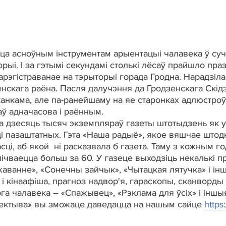
ца асноўным інструментам арыентацыі чалавека ў су
орыі. І за гэтымі секундамі столькі лёсаў прайшло пра
рэгістраванае на тэрыторыі горада Гродна. Нарадзіла
нскага раёна. Пасля далучэння да Гродзенскага Скідз
анкама, але па-ранейшаму на яе старонках адлюстроўв
таў адначасова і раённым.
 дзесяць тысяч экземпляраў газеты штотыдзень як у г
ці пазаштатных. Гэта «Наша радыё», якое вяшчае штод
ці, аб якой ні расказвала б газета. Таму з кожным г
алічваецца больш за 60. У газеце выходзіць некалькі
жаванне», «Сонечны зайчык», «Чытацкая лятучка» і ін
 і кінаафіша, прагноз надвор'я, гараскопы, сканворды
а чалавека – «Спажывец», «Рэклама для ўсіх» і іншы
пектыва» вы зможаце даведацца на нашым сайце
https