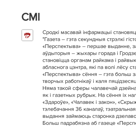
СМI
Сродкі масавай інфармацыі становяц
"Газета – гэта секундныя стрэлкі гіст
«Перспектыва» – першае выданне, за
аўдыторыя – жыхары горада і Гродзе
становіцца органам райкама і райвык
абласнога цэнтра, які па волі лёсу с
«Перспектыва» сёння – гэта больш за
творчых работнікаў і каля пяцідзеся
Няма такой сферы чалавечай дзейнас
як і газетных рубрык. На сёння іх н
«Здароўе», «Чалавек і закон», «Скры
тэлебачання 36 каналаў, тэатральная
выдання займаюць старонка дзелавог
Больш падрабязна аб газеце «Перс