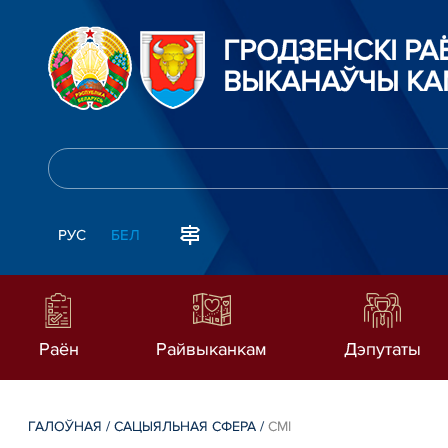
ГРОДЗЕНСКI Р
ВЫКАНАЎЧЫ КА
РУС
БЕЛ
Раён
Райвыканкам
Дэпутаты
ГАЛОЎНАЯ
/
САЦЫЯЛЬНАЯ СФЕРА
/
СМI