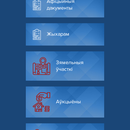
Афіцыйныя
дакументы
Жыхарам
Зямельныя
ўчасткі
Аўкцыёны