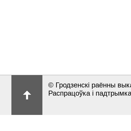
© Гродзенскi раённы вык
Распрацоўка і падтрымка