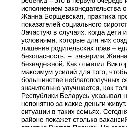
ребенка – это в первую очередь 
исполнением законодательства о
Жанна Борщевская, практика прок
показателей социального сиротс
Зачастую в случаях, когда дети 
условиями, которые для них созд
лишение родительских прав – ед
безопасность, – заверила Жанна
безнадежной. Как отметил Викто
максимум усилий для того, чтобы
большинстве неблагополучных се
значительно улучшается, как то
Республики Беларусь указывал на
непонятно за какие деньги живу
ситуации в таких семьях. Сегодн
районе покажет столько вакансий