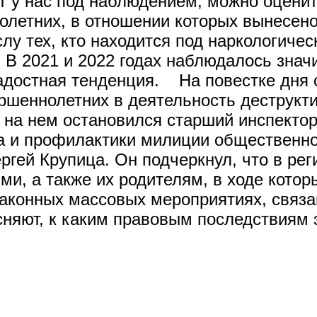
ят у нас под наблюдением, можно оцени
олетних, в отношении которых вынесен
слу тех, кто находится под наркологиче
 В 2021 и 2022 годах наблюдалось знач
радостная тенденция. На повестке дня 
шеннолетних в деятельность деструкти
 на нем остановился старший инспекто
а и профилактики милиции общественно
гей Крупица. Он подчеркнул, что в рег
ми, а также их родителям, в ходе кото
езаконных массовых мероприятиях, связ
сняют, к каким правовым последствиям 