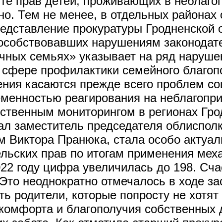
те прав детей, проживающих в неблагоп
о. Тем не менее, в отдельных районах
дставление прокуратуры Гродненской о
пособствовавших нарушениям законодате
ных семьях» указывает на ряд нарушен
в сфере профилактики семейного благоп
ния касаются прежде всего проблем соц
менностью реагирования на неблагопри
твенным мониторингом в регионах Грод
зал заместитель председателя облиспол
ам Виктора Пранюка, стала особо актуа
ительских прав по итогам применения м
22 году цифра увеличилась до 198. Сча
Это неоднократно отмечалось в ходе за
сть родители, которые попросту не хотят
комфорта и благополучия собственных де