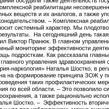
дании обсудили также деятельность гос
комплексной реабилитации несовершенн
пных веществ и их аналогов, а также уп
конодательством. – Комплексная реабил
 носит системный характер. Мы плодотв
 результаты. На сегодняшний день така
ил Виктор Пранюк. В главном управлен
мный мониторинг эффективности деятел
щь подросткам. Как рассказала главны
и главного управления здравоохранения
ия-наркология» Наталья Шостко, в рег
ена на формирование принципа ЗОЖ у п
роведения таких профилактических мер
ия по всей области. – Это позволило с
оохранения, а также рационально испо
алья Шостко. – Эффективность вторичн