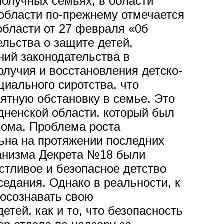
олучных семьях, в области
 области по-прежнему отмечается
бласти от 27 февраля «0б
льства о защите детей,
ий законодательства в
олучия и восстановления детско-
иального сиротства, что
ятную обстановку в семье. Это
ненской области, который был
кома. Проблема роста
льна на протяжении последних
еханизма Декрета №18 были
стливое и безопасное детство
седания. Однако в реальности, к
 осознавать свою
тей, как и то, что безопасность