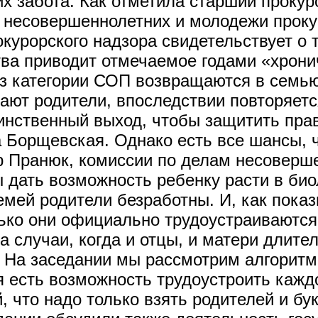
их забота. Как отметила старший прокур
 несовершеннолетних и молодежи проку
урорского надзора свидетельствует о т
тва приводит отмечаемое годами «хрони
из категории СОП возвращаются в семью
ают родители, впоследствии повторяется
инственный выход, чтобы защитить прав
 Борщевская. Однако есть все шансы, ч
р Пранюк, комиссии по делам несоверш
 дать возможность ребенку расти в био
мей родители безработны. И, как показ
лько они официально трудоустраиваются
 случаи, когда и отцы, и матери длите
т. На заседании мы рассмотрим алгорит
я есть возможность трудоустроить кажд
, что надо только взять родителей и бу