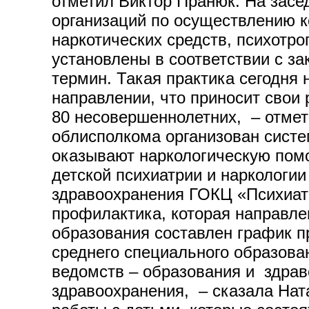
отметил Виктор Пранюк. На засе
организаций по осуществлению 
наркотических средств, психотро
установлены в соответствии с за
термин. Такая практика сегодня
направлении, что приносит свои
80 несовершеннолетних, – отмет
облисполкома организован систе
оказывают наркологическую помо
детской психиатрии и наркологи
здравоохранения ГОКЦ «Психиатр
профилактика, которая направл
образования составлен график п
среднего специального образован
ведомств – образования и здрав
здравоохранения, – сказала Нат