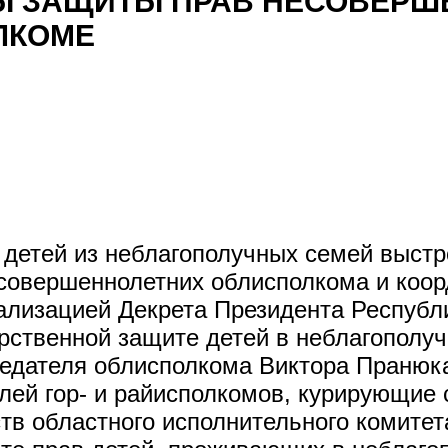
Ы ЗАЩИТЫ ПРАВ НЕСОВЕРШ
ЛКОМЕ
 детей из неблагополучных семей выст
совершеннолетних облисполкома и коор
еализацией Декрета Президента Респуб
рственной защите детей в неблагополу
едателя облисполкома Виктора Пранюка
лей гор- и райисполкомов, курирующие
тв областного исполнительного комитет