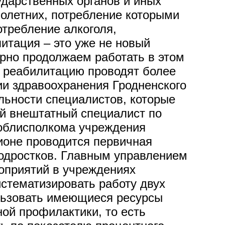
ударственных органов и иных
олетних, потребление которыми
отребление алкоголя,
итация – это уже не новый
орно продолжаем работать в этом
я реабилитацию проводят более
ии здравоохранения Гродненского
ьности специалистов, которые
й внештатный специалист по
 облисполкома учреждения
ионе проводится первичная
одростков. Главным управлением
оприятий в учреждениях
истематизировать работу двух
льзовать имеющиеся ресурсы
ой профилактики, то есть