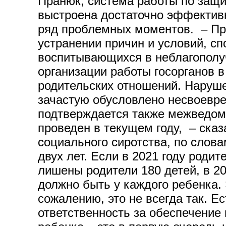
Пранюк, система работы по защи
выстроена достаточно эффективн
ряд проблемных моментов. – Пре
устранении причин и условий, с
воспитывающихся в неблагополуч
организации работы госорганов 
родительских отношений. Наруше
зачастую обусловлено несвоевре
подтверждается также межведомс
проведен в текущем году, – ска
социального сиротства, по слов
двух лет. Если в 2021 году род
лишены родители 180 детей, в 20
должно быть у каждого ребенка. 
сожалению, это не всегда так. Е
ответственность за обеспечение 