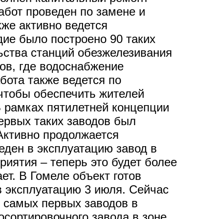
абот проведен по замене и
кже активно ведется
дие было построено 90 таких
ства станций обезжелезивания
ов, где водоснабжение
бота также ведется по
чтобы обеспечить жителей
В рамках пятилетней концепции
ервых таких заводов был
Активно продолжается
еден в эксплуатацию завод в
иятия – теперь это будет более
т. В Гомеле объект готов
в эксплуатацию 3 июля. Сейчас
 самых первых заводов в
осортировочного завода в зоне