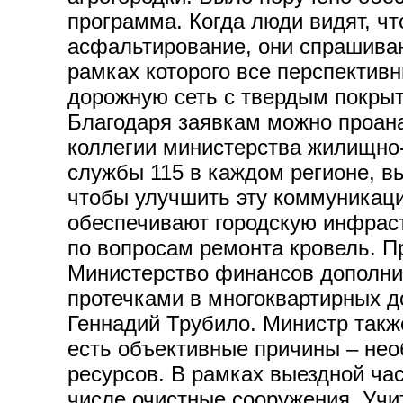
программа. Когда люди видят, чт
асфальтирование, они спрашивают
рамках которого все перспектив
дорожную сеть с твердым покрыти
Благодаря заявкам можно проана
коллегии министерства жилищно-
службы 115 в каждом регионе, в
чтобы улучшить эту коммуникац
обеспечивают городскую инфраст
по вопросам ремонта кровель. П
Министерство финансов дополнит
протечками в многоквартирных д
Геннадий Трубило. Министр также
есть объективные причины – нео
ресурсов. В рамках выездной час
числе очистные сооружения. Учит