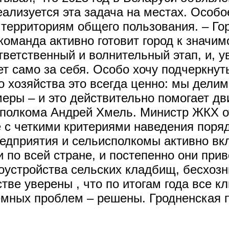
еализуется эта задача на местах. Особ
территориям общего пользования. – Гор
команда активно готовит город к значи
ветственный и волнительный этап, и, ув
ет само за себя. Особо хочу подчеркнут
 хозяйства это всегда ценно: мы дели
еры – и это действительно помогает дви
исполкома Андрей Хмель. Министр ЖКХ 
 с четкими критериями наведения поря
редприятия и сельисполкомы активно вк
по всей стране, и постепенно они прив
оустройства сельских кладбищ, бесхоз
тве уверены , что по итогам года все 
емных проблем – решены. Гродненская 