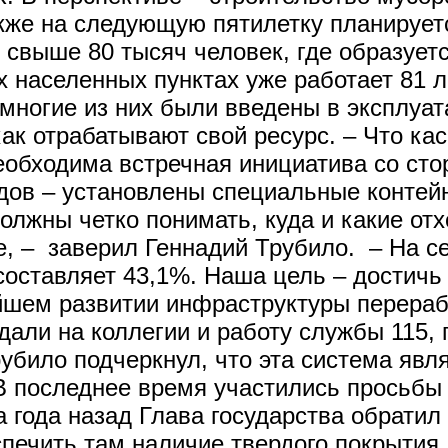
кже на следующую пятилетку планирует
 свыше 80 тысяч человек, где образует
 населенных пунктах уже работает 81 л
многие из них были введены в эксплуат
ак отрабатывают свой ресурс. – Что ка
еобходима встречная инициатива со сто
дов – установлены специальные контейн
олжны четко понимать, куда и какие от
, – заверил Геннадий Трубило. – На с
составляет 43,1%. Наша цель – достичь 
йшем развитии инфраструктуры перераб
али на коллегии и работу службы 115,
убило подчеркнул, что эта система яв
 В последнее время участились просьбы
а года назад Глава государства обрати
печить там наличие твердого покрытия.