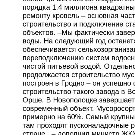
порядка 1,4 миллиона квадратны
ремонту кровель – основная час
строительство и подключение ст
объектов. –Мы фактически заве
воды. На следующий год останет
обеспечивается сельхозорганиза
переподключению систем водосн
чистой питьевой водой. Отдельн
продолжается строительство мус
построен в Гродно – он успешно
строительство такого завода в В
Орше. В Новополоцке завершаетс
современный объект. Мусоросорт
примерно на 60%. Самый крупный
там проходят пусконаладочные р
стране, – дополнил министр ЖКХ