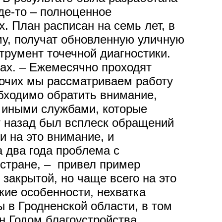
де-то – полноценное
. План расписан на семь лет, в
му, получат обновленную уличную
трумент точечной диагностики.
ах. – Ежемесячно проходят
рочих мы рассматриваем работу
обходимо обратить внимание,
 иными службами, которые
ет назад был всплеск обращений
 на это внимание, и
 два года проблема с
 стране, – привел пример
 закрытой, но чаще всего на это
кие особенности, нехватка
ы в Гродненской области, в том
н Годом благоустройства,