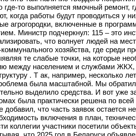
о где-то выполняется ямочный ремонт, г
, когда работы будут проводиться у них
ные агрогородки, включенные в програм
ем. Министр подчеркнул: 115 – это инс
лизировать, что волнует людей на мест
коммунального хозяйства, где среди п
ыявляя те слабые точки, на которые не
ию между населением и службами ЖКХ,
руктуру . Т ак, например, несколько л
роблема была масштабной. Мы обратили
ельно выделило средства. И вот уже за
омах была практически решена по всей
 добавил, что часть заявок остается не
бходимость включения в план, техничес
ти коллегии участники посетили объект
ывая, что 2025 год в Беларуси объявле