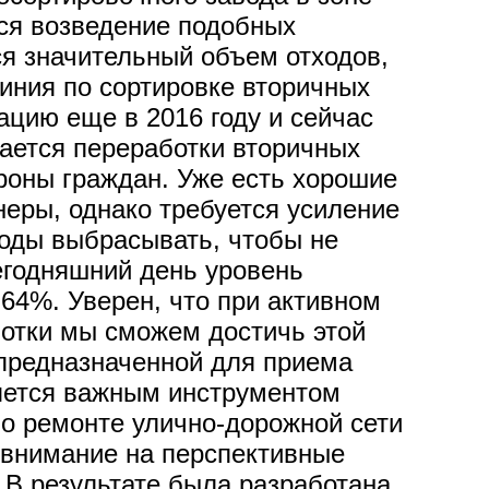
ся возведение подобных
ся значительный объем отходов,
иния по сортировке вторичных
ацию еще в 2016 году и сейчас
сается переработки вторичных
роны граждан. Уже есть хорошие
еры, однако требуется усиление
ходы выбрасывать, чтобы не
егодняшний день уровень
64%. Уверен, что при активном
отки мы сможем достичь этой
 предназначенной для приема
ляется важным инструментом
 о ремонте улично-дорожной сети
л внимание на перспективные
 В результате была разработана