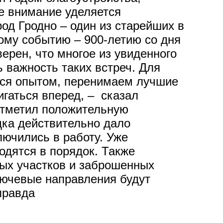
ое внимание уделяется
од Гродно – один из старейших в
мому событию – 900-летию со дня
ерен, что многое из увиденного
ь важность таких встреч. Для
мся опытом, перенимаем лучшие
гаться вперед, – сказал
отметил положительную
дка действительно дало
лючились в работу. Уже
одятся в порядок. Также
ных участков и заброшенных
ключевые направления будут
правда