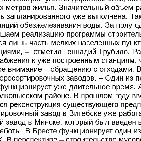
х метров жилья. Значительный объем р
ть запланированного уже выполнена. Та
анций обезжелезивания воды. За полуго
ршаем реализацию программы строитель
ся лишь часть мелких населенных пункт
циями, – отметил Геннадий Трубило. Ра
абжения к уже построенным станциям, 
ое внимание – обращению с отходами. 
оросортировочных заводов. – Один из п
 функционирует уже длительное время. 
олковысском районе. В прошлом году вв
я реконструкция существующего предпр
ировочный завод в Витебске уже работае
 завод в Минске, который был введен 
аботы. В Бресте функционирует один из
. В перспективе – строительство мусор