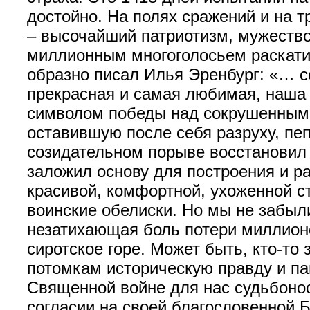
достойно. На полях сражений и на 
– высочайший патриотизм, мужество,
миллионным многоголосьем раскатис
образно писал Илья Эренбург: «… се
прекрасная и самая любимая, наша 
символом победы над сокрушенным 
оставившую после себя разруху, пе
созидательном порыве восстановил
заложил основу для построения и р
красивой, комфортной, ухоженной с
воинские обелиски. Но мы не забыл
незатихающая боль потери миллионо
сиротское горе. Может быть, кто-то
потомкам историческую правду и па
Священной войне для нас судьбонос
согласии на своей благословенной Б