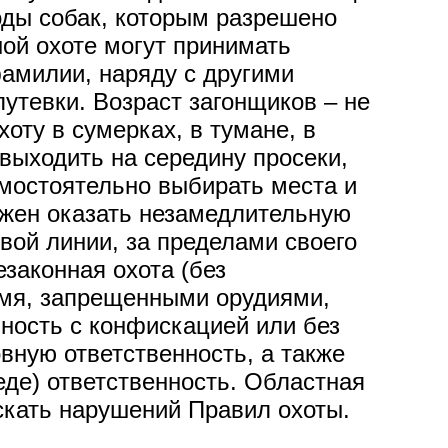
оды собак, которым разрешено
ной охоте могут принимать
фамилии, наряду с другими
утевки. Возраст загонщиков – не
оту в сумерках, в тумане, в
выходить на середину просеки,
амостоятельно выбирать места и
олжен оказать незамедлительную
вой линии, за пределами своего
законная охота (без
емя, запрещенными орудиями,
ность с конфискацией или без
вную ответственность, а также
де) ответственность. Областная
ускать нарушений Правил охоты.