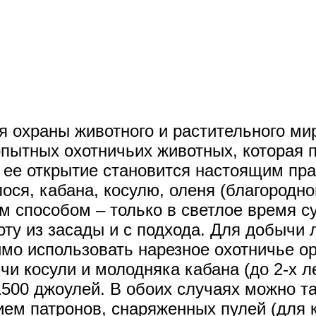
 охраны животного и растительного мир
опытных охотничьих животных, которая 
 ее открытие становится настоящим пра
ся, кабана, косулю, оленя (благородног
м способом – только в светлое время с
ту из засады и с подхода. Для добычи л
имо использовать нарезное охотничье о
и косули и молодняка кабана (до 2-х л
1500 джоулей. В обоих случаях можно т
ием патронов, снаряженных пулей (для 