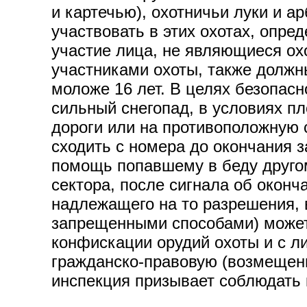
и картечью), охотничьи луки и 
участвовать в этих охотах, опре
участие лица, не являющиеся ох
участниками охоты, также должны
моложе 16 лет. В целях безопасн
сильный снегопад, в условиях п
дороги или на противоположную 
сходить с номера до окончания з
помощь попавшему в беду другом
сектора, после сигнала об оконч
надлежащего на то разрешения, 
запрещенными способами) может
конфискации орудий охоты и с л
гражданско-правовую (возмещени
инспекция призывает соблюдать к