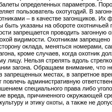
арбалеты определенных параметров. Пор
деляет пользователь охотугодий. В загон
отниками – в качестве загонщиков. Их 
 быть указаны на обороте охотничьей п
ости запрещается проводить загонную ох
лохой видимости. Охотникам запрещено 
сторону оклада, меняться номерами, с
агона, кроме случаев, когда охотник д
у лицу. Нельзя стрелять вдоль стрелко
ании загона. Обращаем внимание, что не
в запрещенных местах, в запретное вр
 повлечь административную ответствен
ишением специального права либо уголо
е вреда, причиненного окружающей сре
ультуру и этику охоты, а также не доп