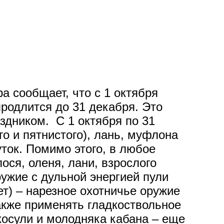
а сообщает, что с 1 октября
продлится до 31 декабря. Это
здником. С 1 октября по 31
о и пятнистого), лань, муфлона
уток. Помимо этого, в любое
ося, оленя, лани, взрослого
ружие с дульной энергией пули
ет) – нарезное охотничье оружие
акже применять гладкоствольное
косули и молодняка кабана – еще