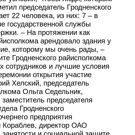
метил председатель Гродненского
т 22 человека, из них: 7 – в
еле государственной службы
ержки. – На протяжении как
айисполкома арендовало здания у
ие, которому мы очень рады, –
щите Гродненского райисполкома
х сотрудников и лучшие условия
еремонии открытия участие
рий Хелский, председатель
олкома Ольга Седельник,
, заместитель председателя
тдела Гродненского
очернего предприятия
й Кораблев, директор ОАО
 занятости и социальной защите