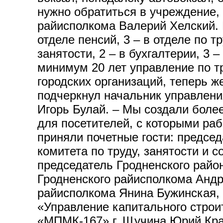
нужно обратиться в учреждение,
райисполкома Валерий Хелский. В
отделе пенсий, 3 – в отделе по 
занятости, 2 – в бухгалтерии, 3 
минимум 20 лет управление по т
городских организаций, теперь ж
подчеркнул начальник управлени
Игорь Булай. – Мы создали боле
для посетителей, с которыми ра
приняли почетные гости: предсе
комитета по труду, занятости и 
председатель Гродненского райо
Гродненского райисполкома Андр
райисполкома Янина Бужинская, 
«Управление капитального строи
«МПМК-167» г. Щучина Юрий Крае