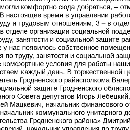
 могли комфортно сюда добраться, – от
 настоящее время в управлении работае
труду и трудовым отношениям, 3 – в отд
– в отделе организации социальной подд
руду, занятости и социальной защите р
е у нас появилось собственное помещен
я по труду, занятости и социальной за
е комфортные условия для работы наши
ботаем каждый день. В торжественной ц
датель Гродненского райисполкома Вале
социальной защите Гродненского облисп
нного Совета депутатов Игорь Лебецкий
ей Мацкевич, начальник финансового о
начальник коммунального унитарного д
тельства Гродненского района» Дмитри
вский, начальник управления по труду,