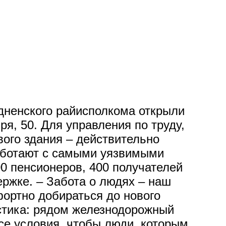
дненского райисполкома открыли
ря, 50. Для управления по труду,
вого здания – действительно
аботают с самыми уязвимыми
00 пенсионеров, 400 получателей
ржке. – Забота о людях – наш
ортно добираться до нового
истика: рядом железнодорожный
все условия, чтобы люди, которым