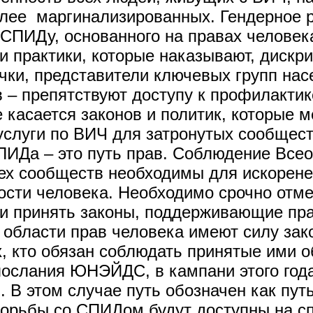
лее маргинализированных. Гендерное р
СПИДу, основанного на правах человека
 и практики, которые наказывают, дискр
чки, представители ключевых групп нас
– препятствуют доступу к профилактик
е касается законов и политик, которые
слуги по ВИЧ для затронутых сообщес
ПИДа – это путь прав. Соблюдение Все
ех сообществ необходимы для искорен
ости человека. Необходимо срочно отме
и принять законы, поддерживающие пра
области прав человека имеют силу зак
х, кто обязан соблюдать принятые ими 
ослания ЮНЭЙДС, в кампани этого года 
 В этом случае путь обозначен как пут
борьбы со СПИДом будут доступны на 