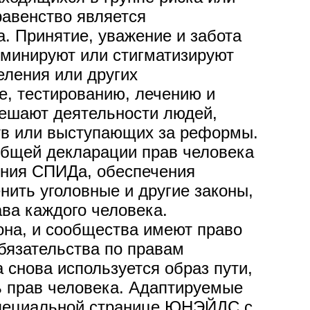
авенство является
. Принятие, уважение и забота
иминируют или стигматизируют
еления или других
е, тестированию, лечению и
 мешают деятельности людей,
тв или выступающих за реформы.
общей декларации прав человека
ения СПИДа, обеспечения
нить уголовные и другие законы,
ва каждого человека.
она, и сообщества имеют право
обязательства по правам
снова используется образ пути,
ь прав человека. Адаптируемые
специальной странице ЮНЭЙДС с