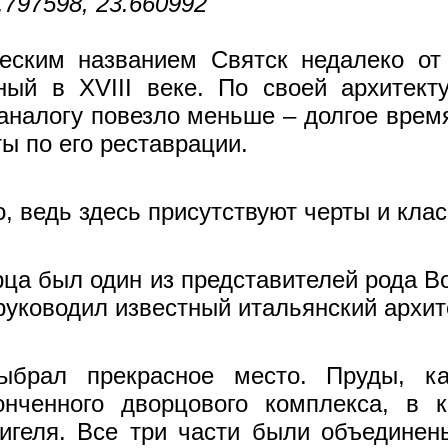
797598, 23.660992
еским названием Святск недалеко от
ный в XVIII веке. По своей архитект
аналогу повезло меньше – долгое время 
ы по его реставрации.
 ведь здесь присутствуют черты и клас
ца был один из представителей рода 
руководил известный итальянский архит
ыбрал прекрасное место. Пруды, к
нченного дворцового комплекса, в к
игеля. Все три части были объединен