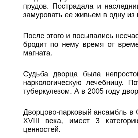
прудов. Пострадала и наследни
замуровать ее живьем в одну из 
После этого и посыпались несча
бродит по нему время от време
магната.
Судьба дворца была непростой
наркологическую лечебницу. П
туберкулезом. А в 2005 году дво
Дворцово-парковый ансамбль в С
XVIII века, имеет 3 категори
ценностей.