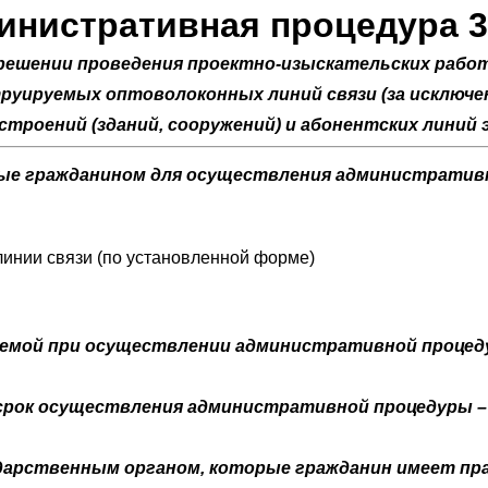
инистративная процедура 3.
зрешении проведения проектно-изыскательских рабо
струируемых оптоволоконных линий связи (за исключ
троений (зданий, сооружений) и абонентских линий
мые гражданином для осуществления административ
инии связи (по установленной форме)
емой при осуществлении административной процеду
рок осуществления административной процедуры – 
ударственным органом, которые гражданин имеет п