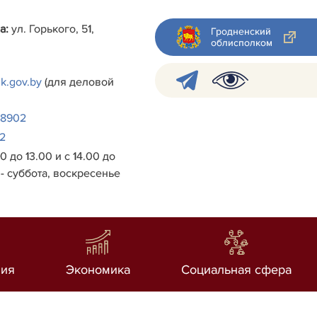
а:
ул. Горького, 51,
Гродненский
облисполком
k.gov.by
(для деловой
38902
2
0 до 13.00 и с 14.00 до
- суббота, воскресенье
ия
Экономика
Социальная сфера