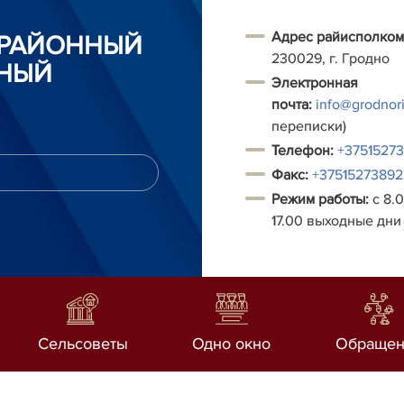
Адрес райисполком
 РАЙОННЫЙ
230029, г. Гродно
НЫЙ
Электронная
почта:
info@grodnori
переписки)
Т
елефон:
+3751527
Факс:
+37515273892
Режим работы:
с 8.0
17.00 выходные дни 
Сельсоветы
Одно окно
Обращен