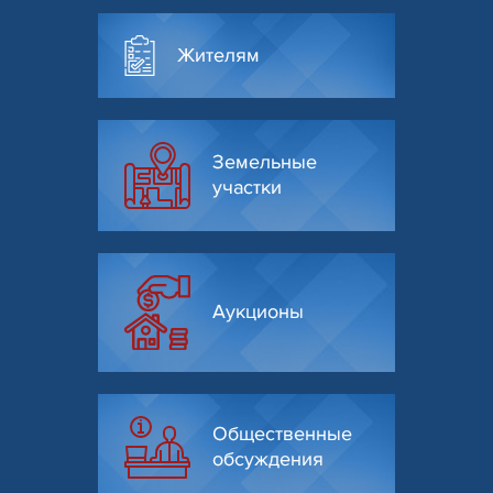
Жителям
Земельные
участки
Аукционы
Общественные
обсуждения