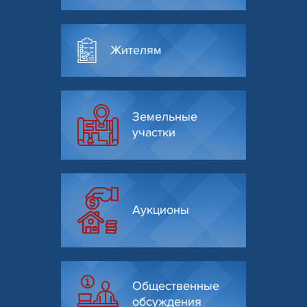
Жителям
Земельные
участки
Аукционы
Общественные
обсуждения