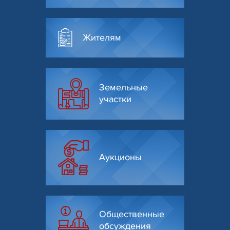
Жителям
Земельные
участки
Аукционы
Общественные
обсуждения