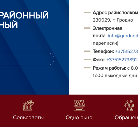
Адрес райисполком
 РАЙОННЫЙ
230029, г. Гродно
НЫЙ
Электронная
почта:
info@grodnori
переписки)
Т
елефон:
+3751527
Факс:
+37515273892
Режим работы:
с 8.0
17.00 выходные дни 
Сельсоветы
Одно окно
Обращен