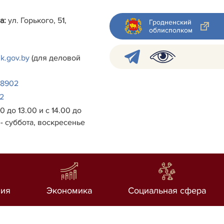
а:
ул. Горького, 51,
Гродненский
облисполком
k.gov.by
(для деловой
38902
2
0 до 13.00 и с 14.00 до
- суббота, воскресенье
ия
Экономика
Социальная сфера