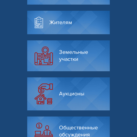
Жителям
Земельные
участки
Аукционы
Общественные
обсуждения