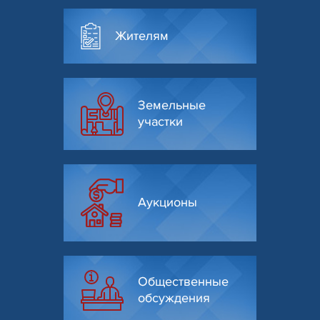
Жителям
Земельные
участки
Аукционы
Общественные
обсуждения