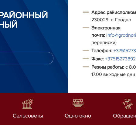
Адрес райисполком
 РАЙОННЫЙ
230029, г. Гродно
НЫЙ
Электронная
почта:
info@grodnori
переписки)
Т
елефон:
+3751527
Факс:
+37515273892
Режим работы:
с 8.0
17.00 выходные дни 
Сельсоветы
Одно окно
Обращен