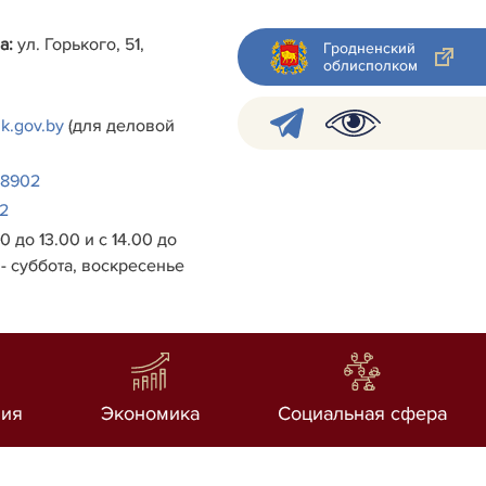
а:
ул. Горького, 51,
Гродненский
облисполком
k.gov.by
(для деловой
38902
2
0 до 13.00 и с 14.00 до
- суббота, воскресенье
ия
Экономика
Социальная сфера