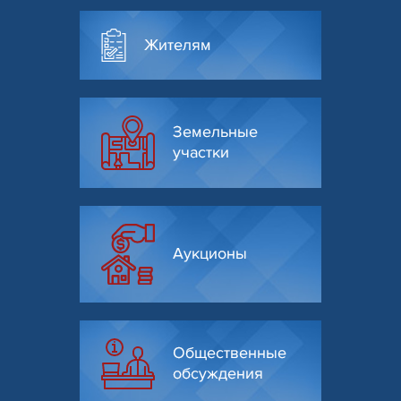
Жителям
Земельные
участки
Аукционы
Общественные
обсуждения