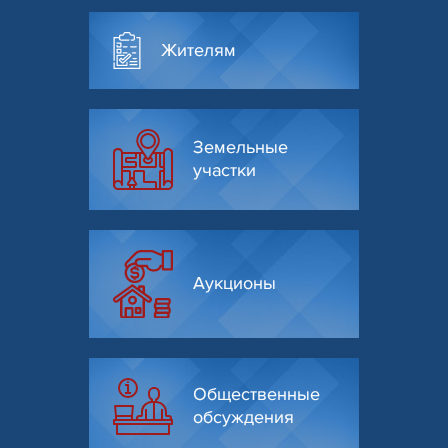
Жителям
Земельные
участки
Аукционы
Общественные
обсуждения