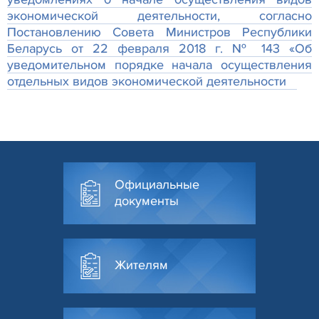
экономической деятельности, согласно
Постановлению Совета Министров Республики
Беларусь от 22 февраля 2018 г. № 143 «Об
уведомительном порядке начала осуществления
отдельных видов экономической деятельност
и
Официальные
документы
Жителям