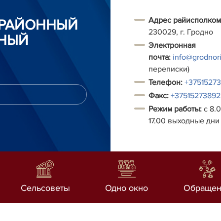
Адрес райисполком
 РАЙОННЫЙ
230029, г. Гродно
НЫЙ
Электронная
почта:
info@grodnori
переписки)
Т
елефон:
+3751527
Факс:
+37515273892
Режим работы:
с 8.0
17.00 выходные дни 
Сельсоветы
Одно окно
Обращен