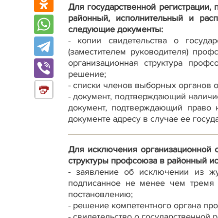
Для государственной регистрации, 
районный, исполнительный и расп
следующие документы:
- копии свидетельства о госуда
(заместителем руководителя) проф
организационная структура профс
решение;
- списки членов выборных органов о
- документ, подтверждающий наличи
документ, подтверждающий право 
документе адресу в случае ее госуд
Для исключения организационной с
структуры профсоюза в районный и
- заявление об исключении из жу
подписанное не менее чем тремя 
постановлению;
- решение компетентного органа пр
- свидетельство о государственной 