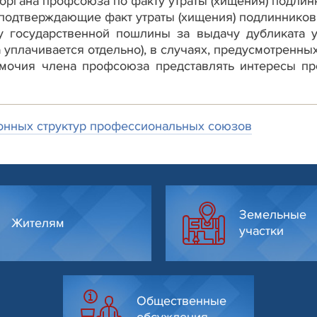
 органа профсоюза по факту утраты (хищения) подлин
, подтверждающие факт утраты (хищения) подлинников
у государственной пошлины за выдачу дубликата у
уплачивается отдельно), в случаях, предусмотренны
омочия члена профсоюза представлять интересы пр
онных структур профессиональных союзов
Земельные
Жителям
участки
Общественные