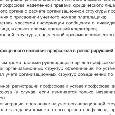
ы профсоюза, наделенной правами юридического лица
вого органа о расчете организационной структуры п
ения о присвоении учетного номера плательщика;
дствах массовой информации сообщения о ликвида
ица, и сроках приема претензий кредиторов;
ионной структуры, наделенной правами юридического
кращенного названия профсоюза в регистрирующий о
 чем тремя членами руководящего органа профсоюза,
ии организационных структур объединений по уста
ал учета организационных структур объединений по
венной регистрации профсоюза и устава профсоюза, 
союза (в случае, если изменяется только названи
я);
регистрации, постановке на учет организационной ст
кола заседания компетентного органа профсоюза, 