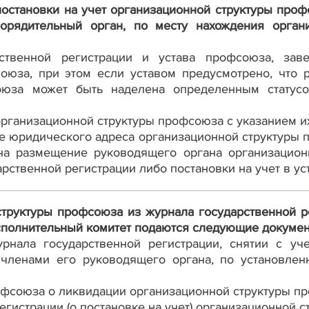
постановки на учет организационной структуры проф
орядительный орган, по месту нахождения орган
рственной регистрации и устава профсоюза, зав
союза, при этом если уставом предусмотрено, что
оюза может быть наделена определенным статусо
рганизационной структуры профсоюза с указанием их
е юридического адреса организационной структуры пр
на размещение руководящего органа организацион
арственной регистрации либо постановки на учет в ус
труктуры профсоюза из журнала государственной ре
сполнительный комитет подаются следующие докумен
рнала государственной регистрации, снятии с уче
членами его руководящего органа, по установлен
офсоюза о ликвидации организационной структуры п
регистрации (о постановке на учет) организационной 