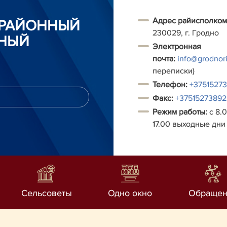
Адрес райисполком
 РАЙОННЫЙ
230029, г. Гродно
НЫЙ
Электронная
почта:
info@grodnori
переписки)
Т
елефон:
+3751527
Факс:
+37515273892
Режим работы:
с 8.0
17.00 выходные дни 
Сельсоветы
Одно окно
Обращен