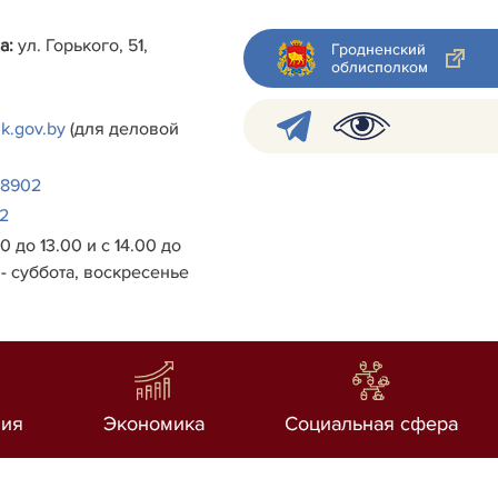
а:
ул. Горького, 51,
Гродненский
облисполком
k.gov.by
(для деловой
38902
2
0 до 13.00 и с 14.00 до
- суббота, воскресенье
ия
Экономика
Социальная сфера