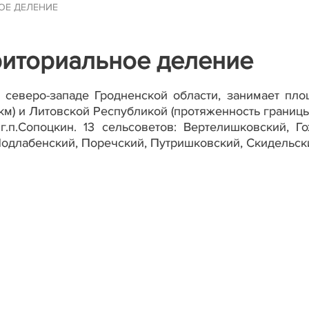
ОЕ ДЕЛЕНИЕ
риториальное деление
 северо-западе Гродненской области, занимает пло
км) и Литовской Республикой (протяженность границы
г.п.Сопоцкин. 13 сельсоветов: Вертелишковский, Го
Подлабенский, Поречский, Путришковский, Скидельск