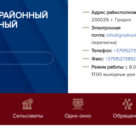
Адрес райисполком
 РАЙОННЫЙ
230029, г. Гродно
НЫЙ
Электронная
почта:
info@grodnori
переписки)
Т
елефон:
+3751527
Факс:
+37515273892
Режим работы:
с 8.0
17.00 выходные дни 
Сельсоветы
Одно окно
Обращен