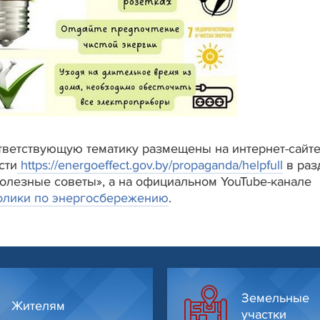
ветствующую тематику размещены на интернет-сайт
сти
https://energoeffect.gov.by/propaganda/helpfull
в раз
лезные советы», а на официальном YouTube-канале
олики по энергосбережению
.
Земельные
Жителям
участки