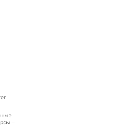
ет
онные
урсы –