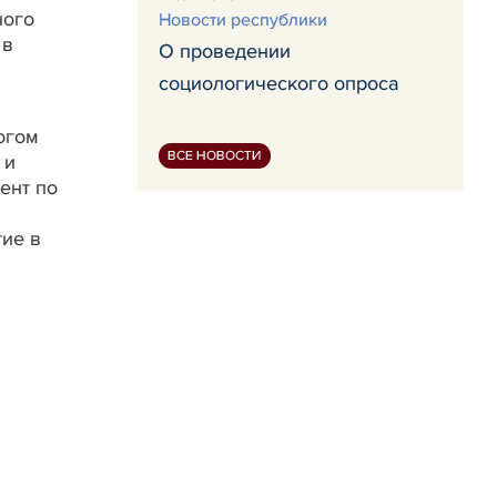
ного
Новости республики
 в
О проведении
я
социологического опроса
огом
ВСЕ НОВОСТИ
 и
ент по
тие в