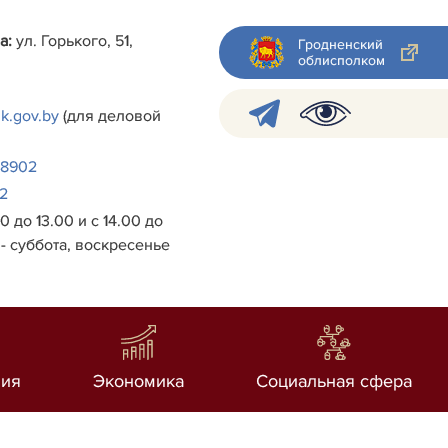
а:
ул. Горького, 51,
Гродненский
облисполком
k.gov.by
(для деловой
38902
2
0 до 13.00 и с 14.00 до
- суббота, воскресенье
ия
Экономика
Социальная сфера