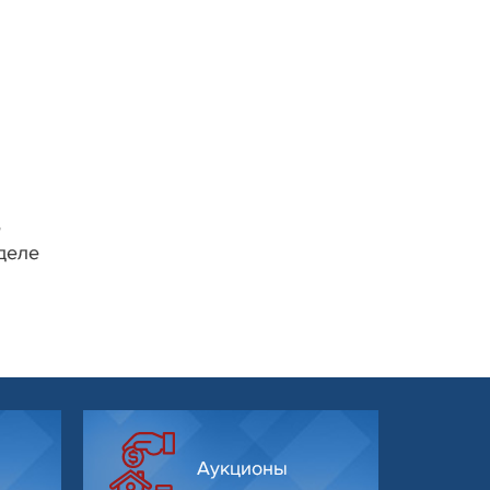
е
деле
Аукционы