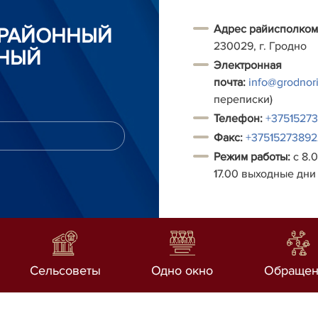
Адрес райисполком
 РАЙОННЫЙ
230029, г. Гродно
НЫЙ
Электронная
почта:
info@grodnori
переписки)
Т
елефон:
+3751527
Факс:
+37515273892
Режим работы:
с 8.0
17.00 выходные дни 
Сельсоветы
Одно окно
Обращен