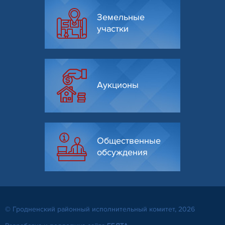
Земельные
участки
Аукционы
Общественные
обсуждения
© Гродненский районный исполнительный комитет, 2026