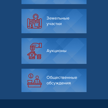
Земельные
участки
Аукционы
Общественные
обсуждения