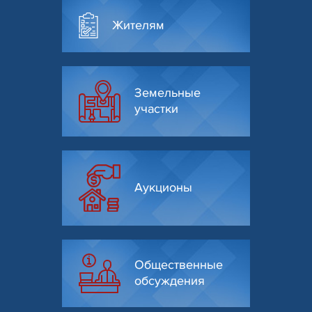
Жителям
Земельные
участки
Аукционы
Общественные
обсуждения