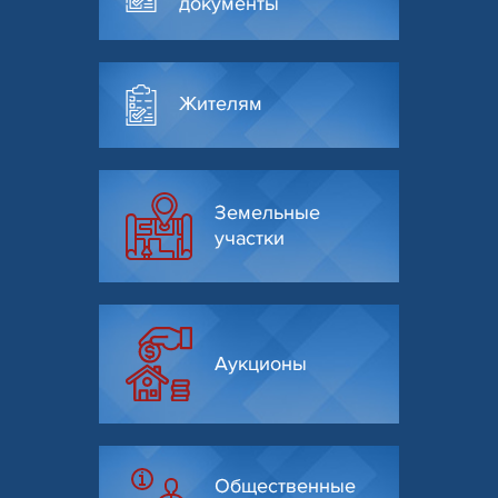
документы
Жителям
Земельные
участки
Аукционы
Общественные