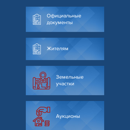
Официальные
документы
Жителям
Земельные
участки
Аукционы