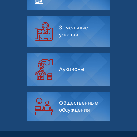
Земельные
участки
Аукционы
Общественные
обсуждения