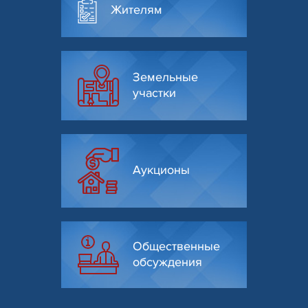
Жителям
Земельные
участки
Аукционы
Общественные
обсуждения