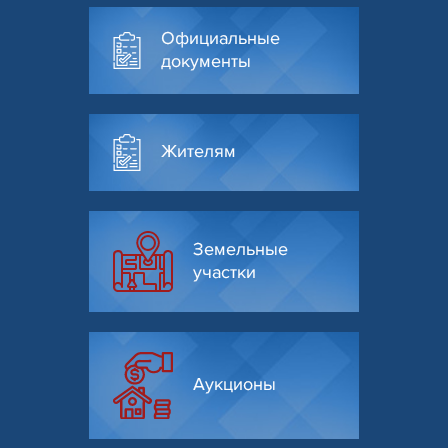
Официальные
документы
Жителям
Земельные
участки
Аукционы