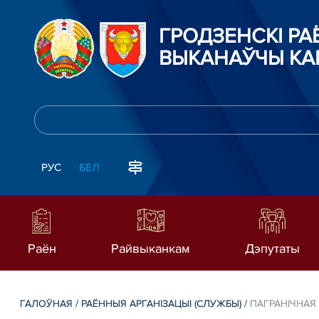
ГРОДЗЕНСКI Р
ВЫКАНАЎЧЫ КА
РУС
БЕЛ
Раён
Райвыканкам
Дэпутаты
ГАЛОЎНАЯ
/
РАЁННЫЯ АРГАНІЗАЦЫІ (СЛУЖБЫ)
/
ПАГРАНІЧНАЯ