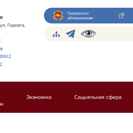
Гродзенскі
а:
аблвыканкам
ул. Горкага,
:
by
38902
2
Эканоміка
Сацыяльная сфера
ты