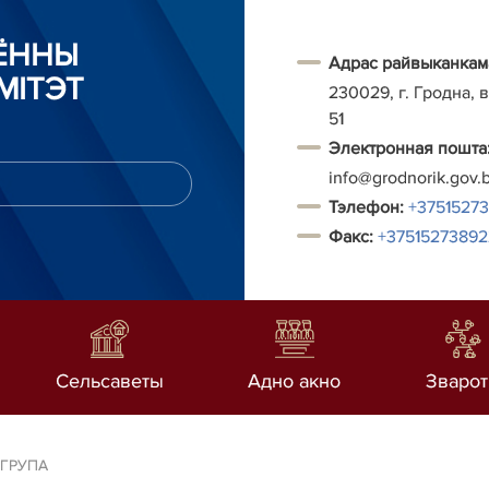
АЁННЫ
Адрас райвыканкам
МІТЭТ
230029, г. Гродна, в
51
Электронная пошта
info@grodnorik.gov.
Тэлефон
:
+3751527
Факс:
+37515273892
Сельсаветы
Адно акно
Зваро
 ГРУПА