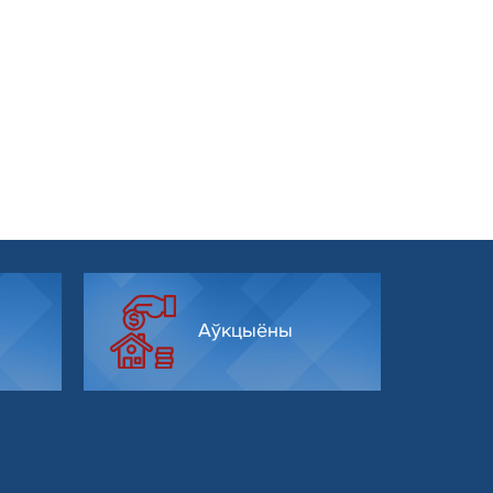
Аўкцыёны