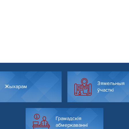
Зямельныя
Жыхарам
ўчасткі
Грамадскія
абмеркаванні