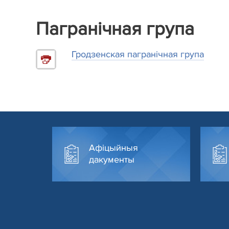
Пагранічная група
Гродзенская пагранічная група
Афіцыйныя
дакументы