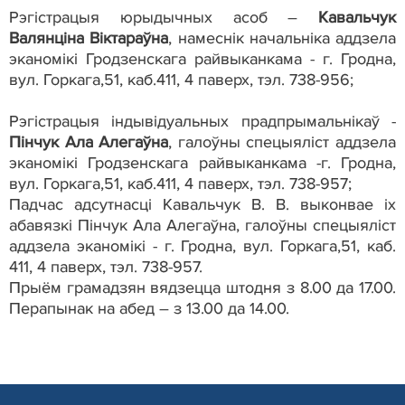
Рэгістрацыя юрыдычных асоб –
Кавальчук
Валянціна Віктараўна
, намеснік начальніка аддзела
эканомікі Гродзенскага райвыканкама - г. Гродна,
вул. Горкага,51, каб.411, 4 паверх, тэл. 738-956;
Рэгістрацыя індывідуальных прадпрымальнікаў -
Пінчук Ала Алегаўна
, галоўны спецыяліст аддзела
эканомікі Гродзенскага райвыканкама -г. Гродна,
вул. Горкага,51, каб.411, 4 паверх, тэл. 738-957;
Падчас адсутнасці Кавальчук В. В. выконвае іх
абавязкі Пінчук Ала Алегаўна, галоўны спецыяліст
аддзела эканомікі - г. Гродна, вул. Горкага,51, каб.
411, 4 паверх, тэл. 738-957.
Прыём грамадзян вядзецца штодня з 8.00 да 17.00.
Перапынак на абед – з 13.00 да 14.00.