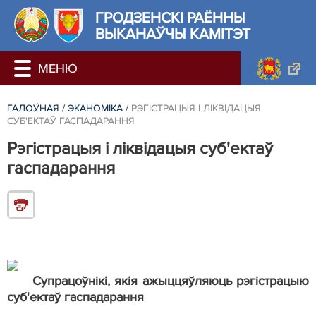
ГРОДЗЕНСКI РАЁННЫ
ВЫКАНАЎЧЫ КАМІТЭТ
ГАЛОЎНАЯ
/
ЭКАНОМІКА
/
РЭГІСТРАЦЫЯ І ЛІКВІДАЦЫЯ
СУБ'ЕКТАЎ ГАСПАДАРАННЯ
Рэгістрацыя і ліквідацыя суб'ектаў
гаспадарання
Супрацоўнікі, якія ажыццяўляюць рэгістрацыю
суб'ектаў гаспадарання