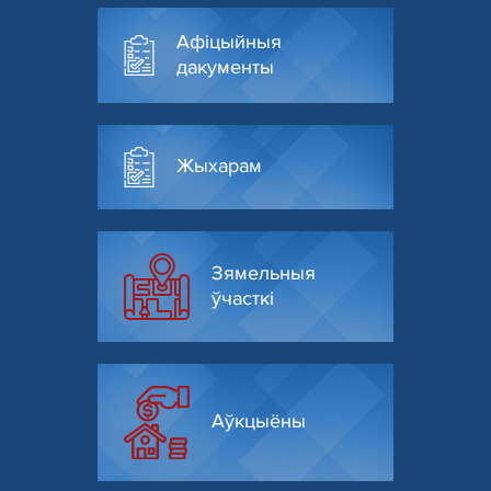
Афіцыйныя
дакументы
Жыхарам
Зямельныя
ўчасткі
Аўкцыёны