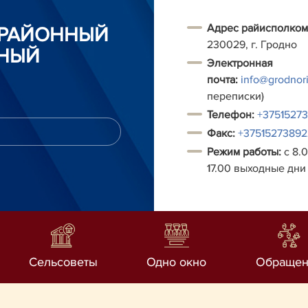
Адрес райисполком
 РАЙОННЫЙ
230029, г. Гродно
НЫЙ
Электронная
почта:
info@grodnori
переписки)
Т
елефон:
+3751527
Факс:
+37515273892
Режим работы:
с 8.0
17.00 выходные дни 
Сельсоветы
Одно окно
Обращен