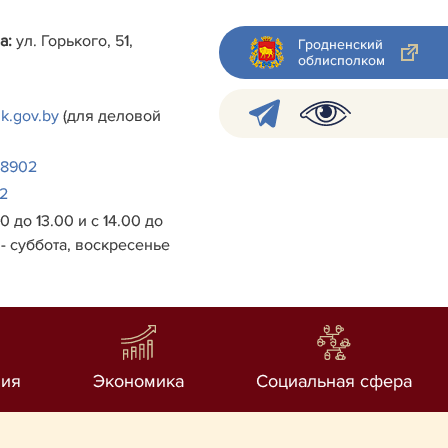
а:
ул. Горького, 51,
Гродненский
облисполком
k.gov.by
(для деловой
38902
2
0 до 13.00 и с 14.00 до
- суббота, воскресенье
ия
Экономика
Социальная сфера