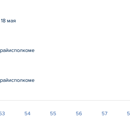
18 мая
в райисполкоме
в райисполкоме
53
54
55
56
57
5