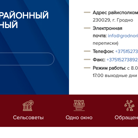
Адрес райисполком
 РАЙОННЫЙ
230029, г. Гродно
НЫЙ
Электронная
почта:
info@grodnori
переписки)
Т
елефон:
+3751527
Факс:
+37515273892
Режим работы:
с 8.0
17.00 выходные дни 
Сельсоветы
Одно окно
Обращен