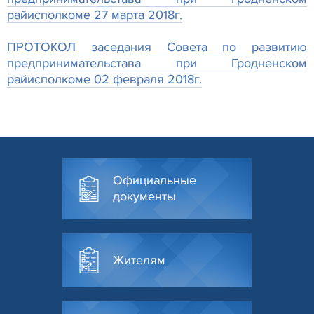
райисполкоме 27 марта 2018г.
ПРОТОКОЛ заседания Совета по развитию
предпринимательстава при Гродненском
райисполкоме 02 февраля 2018г.
Официальные
документы
Жителям