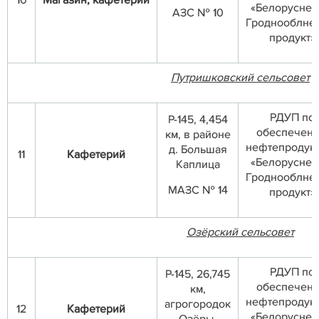
10
Магазин, кафетерий
«Белоруснеф
АЗС № 10
Гроднооблне
продукт»
Путришковский сельсовет
РДУП по
Р-145, 4,454
обеспечен
км, в районе
нефтепродук
д. Большая
11
Кафетерий
«Белоруснеф
Каплица
Гроднооблне
МАЗС № 14
продукт»
Озёрский сельсовет
РДУП по
Р-145, 26,745
обеспечен
км,
нефтепродук
агрогородок
12
Кафетерий
«Белоруснеф