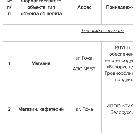
№
Формат торгового
п/
объекта,
тип
Адрес
Принадлежно
п
объекта общепита
Гожский сельсовет
РДУП по
обеспечен
аг. Гожа,
нефтепродук
1
Магазин
«Белоруснеф
АЗС № 53
Гроднооблне
продукт»
ИООО «ЛУК
2
Магазин, кафетерий
аг. Гожа
Белорусси