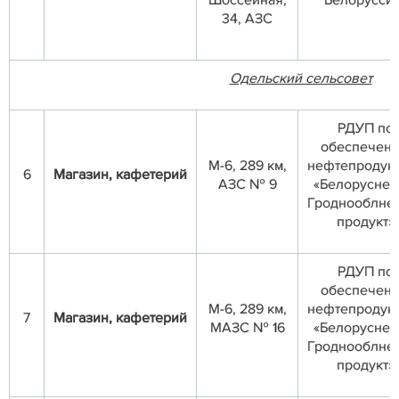
Шоссейная,
Белорусси
34, АЗС
Одельский сельсовет
РДУП по
обеспечен
М-6, 289 км,
нефтепродук
6
Магазин, кафетерий
АЗС № 9
«Белоруснеф
Гроднооблне
продукт»
РДУП по
обеспечен
М-6, 289 км,
нефтепродук
7
Магазин, кафетерий
МАЗС № 16
«Белоруснеф
Гроднооблне
продукт»