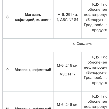
РДУП по
обеспечен
Магазин,
М-6, 291 км,
нефтепродук
8
кафетерий,
кемпинг
1, АЗС № 84
«Белоруснеф
Гроднооблне
продукт»
г. Скидель
РДУП по
обеспечен
М-6, 246 км,
нефтепродук
9
Магазин, кафетерий
«Белоруснеф
АЗС № 7
Гроднооблне
продукт»
РДУП по
обеспечен
М-6, 246 км,
нефтепродук