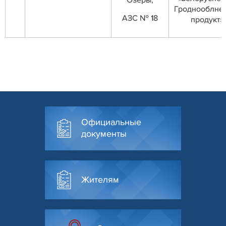
Озёры,
Гроднооблне
АЗС № 18
продукт»
Официальные
документы
Жителям