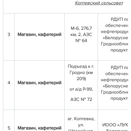
Коптевский сельсовет
РДУП по
обеспечен
М-6, 276,7
нефтепродук
3
Магазин, кафетерий
км, 2, АЗС
«Белоруснеф
№ 64
Гроднооблне
продукт»
Подъезд к г.
РДУП по
Гродно (км
обеспечен
209)
нефтепродук
4
Магазин, кафетерий
«Белоруснеф
от а/д Р-99,
Гроднооблне
продукт»
АЗС № 72
аг. Коптевка,
ул.
ИООО «ЛУК
5
Магазин,
кафетерий