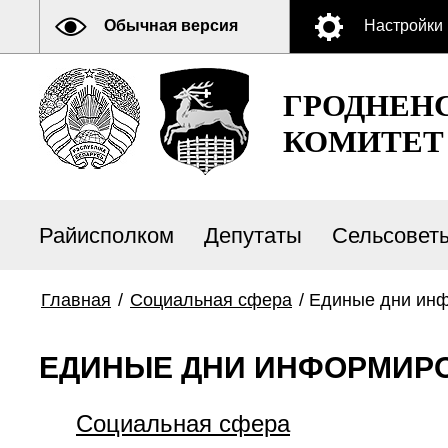
Обычная версия
Настройки
ГРОДНЕН
КОМИТЕТ
Райисполком
Депутаты
Сельсовет
Главная
/
Социальная сфера
/
Единые дни ин
ЕДИНЫЕ ДНИ ИНФОРМИР
Социальная сфера