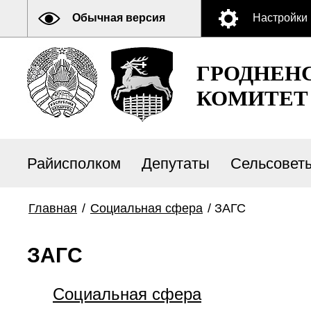
Обычная версия
Настройки
ГРОДНЕН
КОМИТЕТ
Райисполком
Депутаты
Сельсовет
Главная
/
Социальная сфера
/
ЗАГС
ЗАГС
Социальная сфера