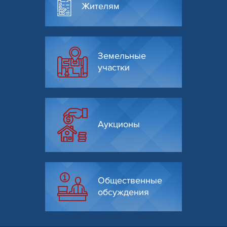
Жителям
Земельные
участки
Аукционы
Общественные
обсуждения