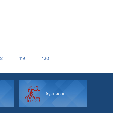
18
119
120
Аукционы