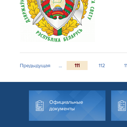
Предыдущая
...
111
112
1
Официальные
документы