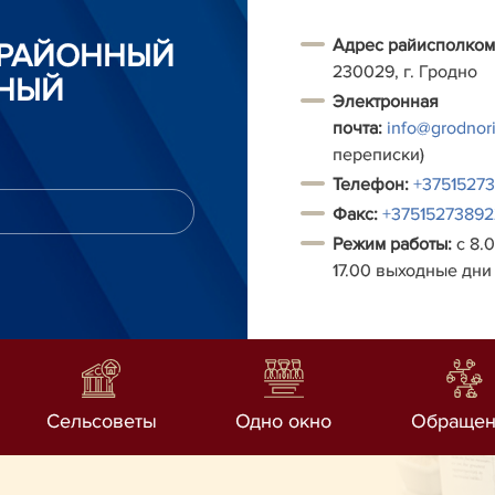
Адрес райисполком
 РАЙОННЫЙ
230029, г. Гродно
НЫЙ
Электронная
почта:
info@grodnori
переписки)
Т
елефон:
+3751527
Факс:
+37515273892
Режим работы:
с 8.0
17.00 выходные дни 
Сельсоветы
Одно окно
Обращен