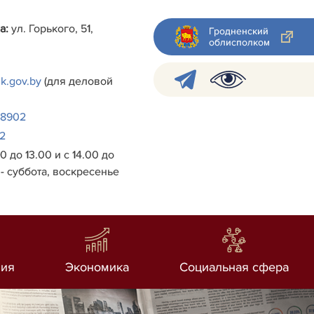
а:
ул. Горького, 51,
Гродненский
облисполком
k.gov.by
(для деловой
38902
2
0 до 13.00 и с 14.00 до
- суббота, воскресенье
ия
Экономика
Социальная сфера