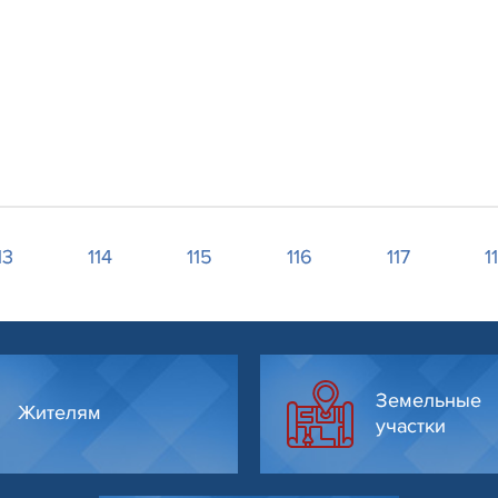
13
114
115
116
117
1
Земельные
Жителям
участки