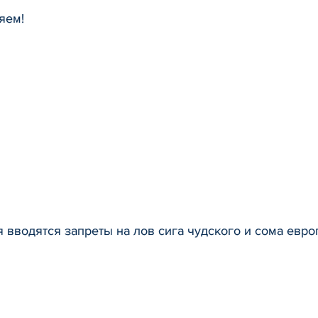
яем!
я вводятся запреты на лов сига чудского и сома евр